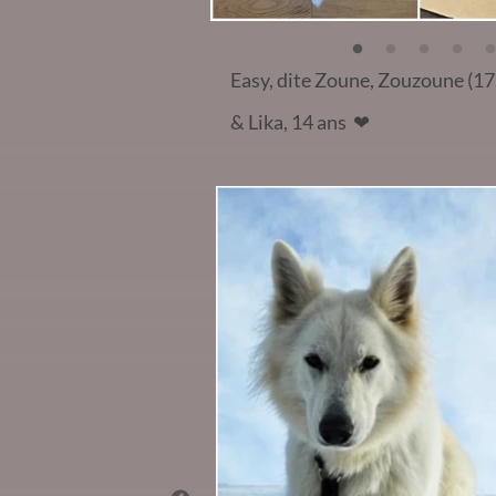
Easy, dite Zoune, Zouzoune (1
& Lika, 14 ans
❤