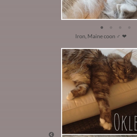
Iron, Maine coon
♂️ ❤